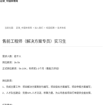
足球_中国体育网
当前位置：
足球_中国体育网
>
加入我们
>
校园招聘
>
技术体系
售前工程师（解决方案专员）实习生
需求人数：若干人
岗位薪资：3k-5k
正式岗位薪资：5k-10K，年终奖1-3个月（看能力浮动）
岗位职责：
1、完成主要工作：项目解决方案策划与编写，项目投标方案编写、项目申报方案编写；
2、人才队伍建设：完善SPL人才沉淀，积聚力量，为公司各省项目打单提供全面支撑。